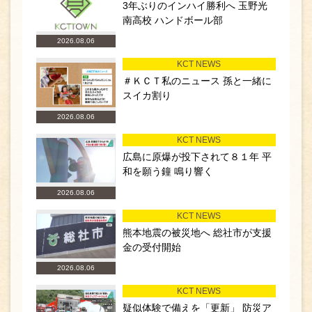
3年ぶりのインハイ勝利へ 玉野光
南高校 ハンドボール部
2026.08.06
KCT NEWS
＃ＫＣＴ私のニュース 孫と一緒に
スイカ割り
2026.08.06
KCT NEWS
広島に原爆が投下されて８１年 平
和を願う鐘 鳴り響く
2026.08.06
KCT NEWS
熊本地震の被災地へ 総社市が支援
金の受付開始
2026.08.06
KCT NEWS
疑似体験で備えを「更新」 防災ア