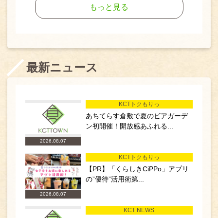
もっと見る
最新ニュース
KCTトクもりっ
あちてらす倉敷で夏のビアガーデ
ン初開催！開放感あふれる...
2026.08.07
KCTトクもりっ
【PR】「くらしきCiPPo」アプリ
の”優待”活用術第...
2026.08.07
KCT NEWS