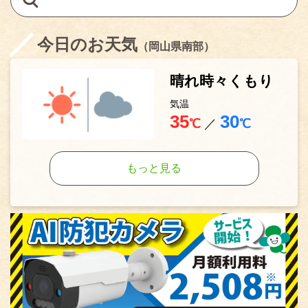
今日のお天気
（岡山県南部）
晴れ時々くもり
気温
35
30
℃
／
℃
もっと見る