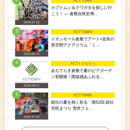
KCT TOWN
カブトムシ＆クワガタを探しに行
こう！ ― 倉敷自然史博...
2026.07.23
3
KCT TOWN
イオンモール倉敷でアート×金魚の
異空間アクアリウム「く...
2024.06.13
4
KCTトクもりっ
あちてらす倉敷で夏のビアガーデ
ン初開催！開放感あふれる...
2026.08.07
5
KCT TOWN
総社の夏を熱く彩る「第52回 総社
市民まつり 雪舟フェ...
2026.07.14