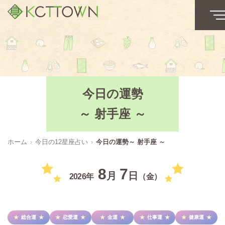
今日の運勢
～ 射手座 ～
ホーム
今日の12星座占い
今日の運勢～ 射手座 ～
8
7
月
日
2026年
（金）
総合運
恋愛運
金運
仕事運
健康運