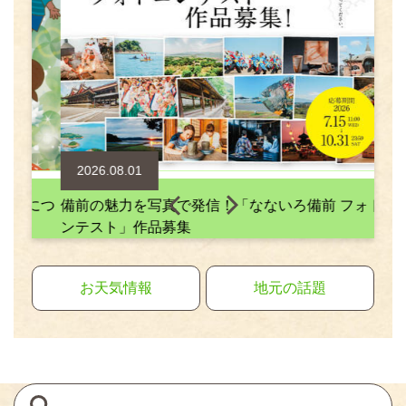
2026.08.01
20
につ
備前の魅力を写真で発信！「なないろ備前 フォトコ
産業
ンテスト」作品募集
20
お天気情報
地元の話題