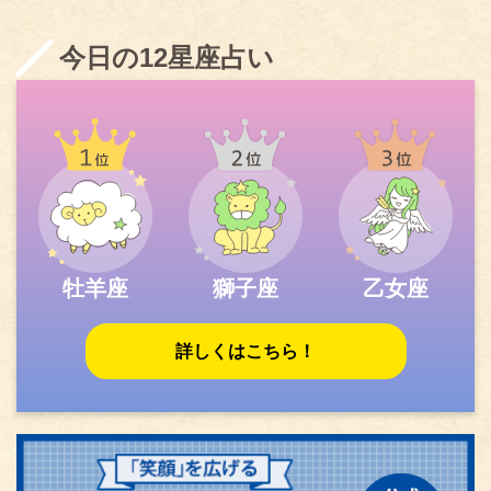
今日の12星座占い
牡羊座
獅子座
乙女座
詳しくはこちら！