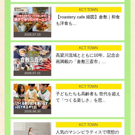
KCT TOWN
【roastery cafe 縮図】倉敷｜和食
も洋食も...
2026.07.23
KCT TOWN
高梁川流域とともに10年。記念企
画満載の「倉敷三斎市」...
2026.07.21
KCT TOWN
子どもたちも高齢者も 世代を超え
て「つくる楽しさ」を思...
2026.06.30
KCT TOWN
人気のマシンピラティスで理想の