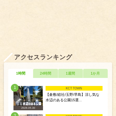
アクセスランキング
1時間
24時間
1週間
1か月
1
KCT TOWN
【倉敷/総社/玉野/早島】涼し気な
水辺のある公園15選...
2026.05.30
2