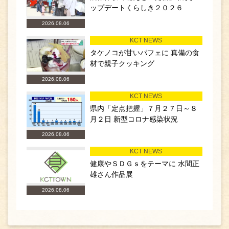
ップデートくらしき２０２６
2026.08.06
KCT NEWS
タケノコが甘いパフェに 真備の食
材で親子クッキング
2026.08.06
KCT NEWS
県内「定点把握」７月２７日～８
月２日 新型コロナ感染状況
2026.08.06
KCT NEWS
健康やＳＤＧｓをテーマに 水間正
雄さん作品展
2026.08.06