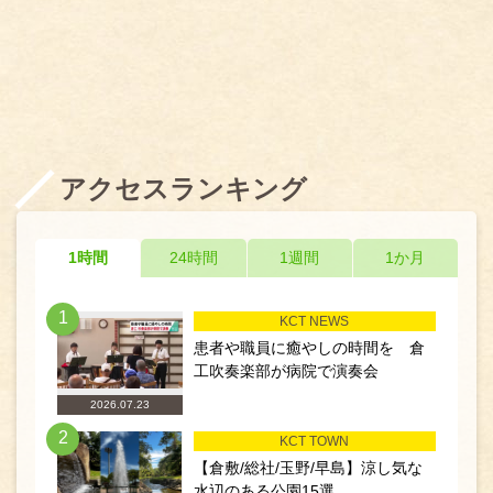
アクセスランキング
1時間
24時間
1週間
1か月
1
KCT NEWS
患者や職員に癒やしの時間を 倉
工吹奏楽部が病院で演奏会
2026.07.23
2
KCT TOWN
【倉敷/総社/玉野/早島】涼し気な
水辺のある公園15選...