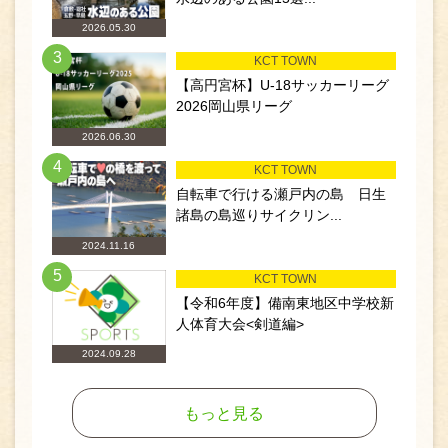
2026.05.30
3
KCT TOWN
【高円宮杯】U-18サッカーリーグ
2026岡山県リーグ
2026.06.30
4
KCT TOWN
自転車で行ける瀬戸内の島 日生
諸島の島巡りサイクリン...
2024.11.16
5
KCT TOWN
【令和6年度】備南東地区中学校新
人体育大会<剣道編>
2024.09.28
もっと見る