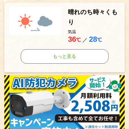
晴れのち時々くも
り
気温
36
28
℃
／
℃
もっと見る