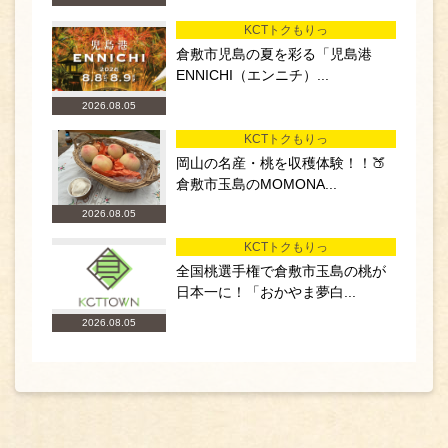
KCTトクもりっ
倉敷市児島の夏を彩る「児島港
ENNICHI（エンニチ）...
2026.08.05
KCTトクもりっ
岡山の名産・桃を収穫体験！！🍑
倉敷市玉島のMOMONA...
2026.08.05
KCTトクもりっ
全国桃選手権で倉敷市玉島の桃が
日本一に！「おかやま夢白...
2026.08.05