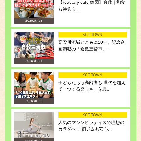
【roastery cafe 縮図】倉敷｜和食
も洋食も...
2026.07.23
KCT TOWN
高梁川流域とともに10年。記念企
画満載の「倉敷三斎市」...
2026.07.21
KCT TOWN
子どもたちも高齢者も 世代を超え
て「つくる楽しさ」を思...
2026.06.30
KCT TOWN
人気のマシンピラティスで理想の
カラダへ！ 初ジムも安心...