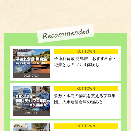
KCT TOWN
子連れ倉敷 児島旅｜おすすめ宿・
絶景とものづくり体験も...
2026.07.24
KCT TOWN
倉敷・水島の物流を支えるプロ集
団。大永運輸倉庫の強みと...
2026.07.23
KCT TOWN