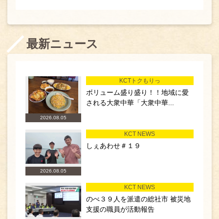
最新ニュース
KCTトクもりっ
ボリューム盛り盛り！！地域に愛
される大衆中華「大衆中華...
2026.08.05
KCT NEWS
しぇあわせ＃１９
2026.08.05
KCT NEWS
のべ３９人を派遣の総社市 被災地
支援の職員が活動報告