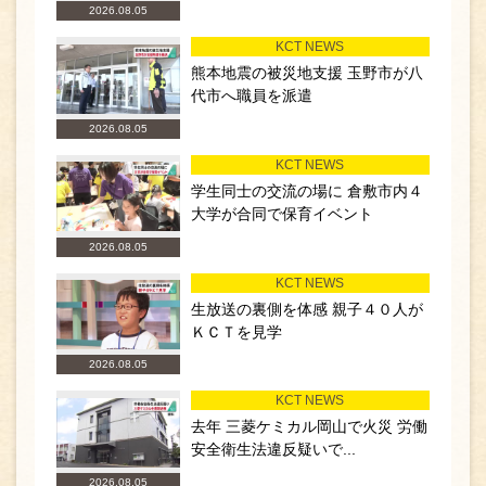
2026.08.05
KCT NEWS
熊本地震の被災地支援 玉野市が八
代市へ職員を派遣
2026.08.05
KCT NEWS
学生同士の交流の場に 倉敷市内４
大学が合同で保育イベント
2026.08.05
KCT NEWS
生放送の裏側を体感 親子４０人が
ＫＣＴを見学
2026.08.05
KCT NEWS
去年 三菱ケミカル岡山で火災 労働
安全衛生法違反疑いで...
2026.08.05