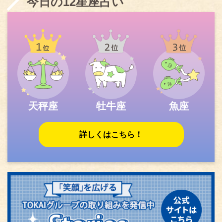
今日の12星座占い
天秤座
牡牛座
魚座
詳しくはこちら！