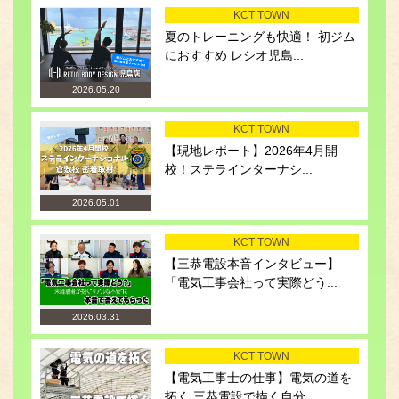
KCT TOWN
夏のトレーニングも快適！ 初ジム
におすすめ レシオ児島...
2026.05.20
KCT TOWN
【現地レポート】2026年4月開
校！ステラインターナシ...
2026.05.01
KCT TOWN
【三恭電設本音インタビュー】
「電気工事会社って実際どう...
2026.03.31
KCT TOWN
【電気工事士の仕事】電気の道を
拓く 三恭電設で描く自分...