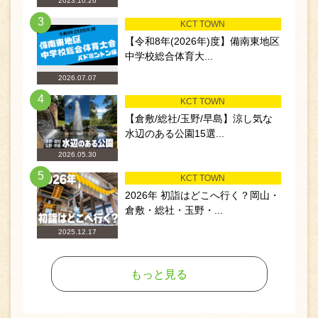
2023.10.26
3
KCT TOWN
【令和8年(2026年)度】備南東地区
中学校総合体育大...
2026.07.07
4
KCT TOWN
【倉敷/総社/玉野/早島】涼し気な
水辺のある公園15選...
2026.05.30
5
KCT TOWN
2026年 初詣はどこへ行く？岡山・
倉敷・総社・玉野・...
2025.12.17
もっと見る