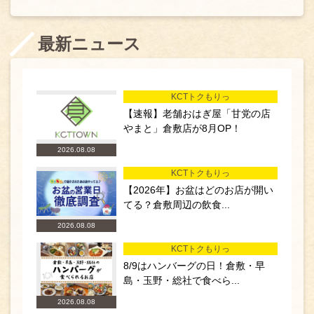
最新ニュース
KCTトクもりっ
【速報】老舗おはぎ屋「甘党の店
やまと」倉敷店が8月OP！
2026.08.08
KCTトクもりっ
【2026年】お盆はどのお店が開い
てる？倉敷周辺の飲食...
2026.08.08
KCTトクもりっ
8/9はハンバーグの日！倉敷・早
島・玉野・総社で食べら...
2026.08.08