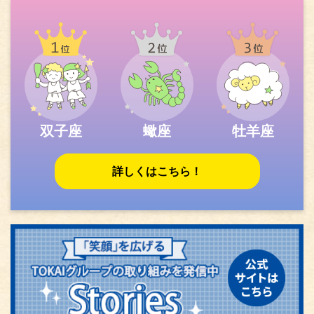
双子座
蠍座
牡羊座
詳しくはこちら！