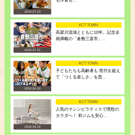
も洋食も...
2026.07.23
KCT TOWN
高梁川流域とともに10年。記念企
画満載の「倉敷三斎市」...
2026.07.21
KCT TOWN
子どもたちも高齢者も 世代を超え
て「つくる楽しさ」を思...
2026.06.30
KCT TOWN
人気のマシンピラティスで理想の
カラダへ！ 初ジムも安心...
2026.06.24