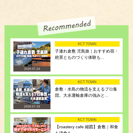
KCT TOWN
子連れ倉敷 児島旅｜おすすめ宿・
絶景とものづくり体験も...
2026.07.24
KCT TOWN
倉敷・水島の物流を支えるプロ集
団。大永運輸倉庫の強みと...
2026.07.23
KCT TOWN
【roastery cafe 縮図】倉敷｜和食