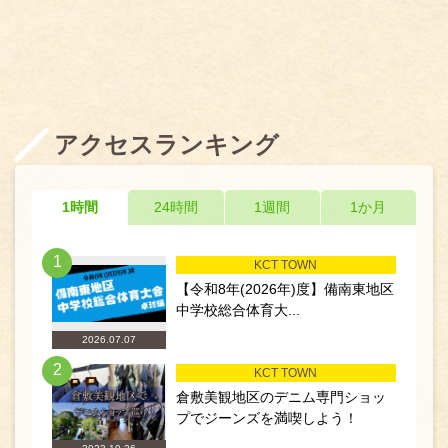
アクセスランキング
1時間
24時間
1週間
1か月
1
KCT TOWN
【令和8年(2026年)度】備南東地区
中学校総合体育大...
2026.07.07
2
KCT TOWN
倉敷美観地区のデニム専門ショッ
プでジーンズを満喫しよう！