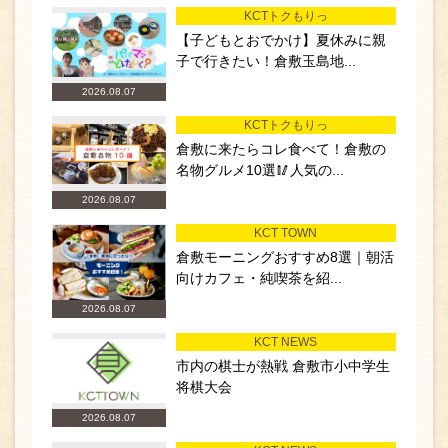
KCTトクもりっ
【子どもとおでかけ】夏休みに親
子で行きたい！倉敷玉島地...
2026.08.07
KCTトクもりっ
倉敷に来たらコレ食べて！倉敷の
名物グルメ10選🥢人気の...
2026.08.07
KCT TOWN
倉敷モーニングおすすめ8選｜朝活
向けカフェ・純喫茶を紹...
2026.08.07
KCT NEWS
市内の棋士が熱戦 倉敷市小中学生
将棋大会
2026.08.07