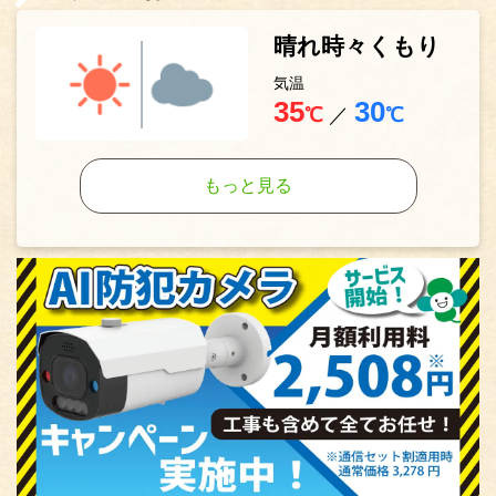
晴れ時々くもり
気温
35
30
℃
／
℃
もっと見る