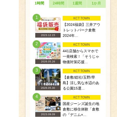
1時間
24時間
1週間
1か月
1
KCT TOWN
【2024福袋】三井アウ
トレットパーク倉敷
2024年...
2023.12.15
2
KCT TOWN
441店舗からスマホで
一発検索！「そうじゃ
物価対策応援...
2026.05.26
3
KCT TOWN
【倉敷/総社/玉野/早
島】涼し気な水辺のあ
る公園15選...
2026.05.30
4
KCT TOWN
国産ジーンズ誕生の地
倉敷に移住体験「倉敷
の『デニム×...
2023.09.09