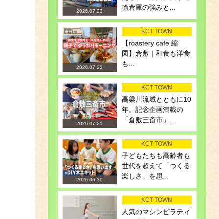
輸倉庫の強みと...
2026.07.23
KCT TOWN
【roastery cafe 縮
図】倉敷｜和食も洋食
も...
2026.07.23
KCT TOWN
高梁川流域とともに10
年。記念企画満載の
「倉敷三斎市」...
2026.07.21
KCT TOWN
子どもたちも高齢者も
世代を超えて「つくる
楽しさ」を思...
2026.06.30
KCT TOWN
人気のマシンピラティ