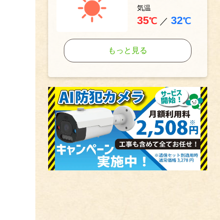
気温
35
32
℃
／
℃
もっと見る