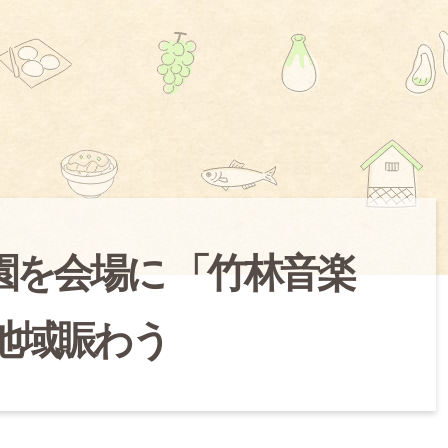
園を会場に 「竹林音楽
 地域賑わう