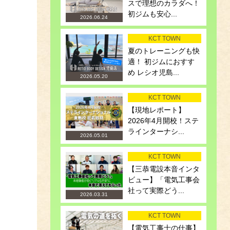
スで理想のカラダへ！
初ジムも安心...
2026.06.24
KCT TOWN
夏のトレーニングも快
適！ 初ジムにおすす
め レシオ児島...
2026.05.20
KCT TOWN
【現地レポート】
2026年4月開校！ステ
ラインターナシ...
2026.05.01
KCT TOWN
【三恭電設本音インタ
ビュー】「電気工事会
社って実際どう...
2026.03.31
KCT TOWN
【電気工事士の仕事】