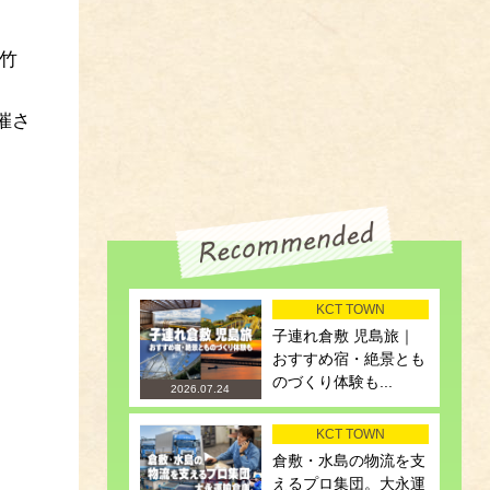
竹
催さ
KCT TOWN
子連れ倉敷 児島旅｜
おすすめ宿・絶景とも
のづくり体験も...
2026.07.24
KCT TOWN
倉敷・水島の物流を支
えるプロ集団。大永運