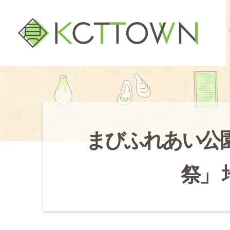
まびふれあい公
祭」