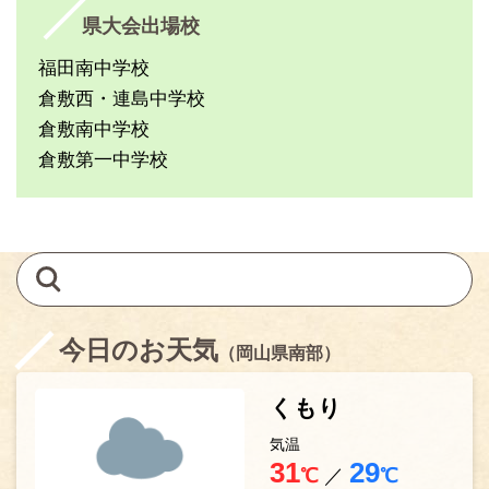
県大会出場校
福田南中学校
倉敷西・連島中学校
倉敷南中学校
倉敷第一中学校
今日のお天気
（岡山県南部）
くもり
気温
31
29
℃
／
℃