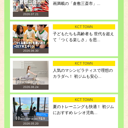
画満載の「倉敷三斎市」...
2026.07.21
KCT TOWN
子どもたちも高齢者も 世代を超え
て「つくる楽しさ」を思...
2026.06.30
KCT TOWN
人気のマシンピラティスで理想の
カラダへ！ 初ジムも安心...
2026.06.24
KCT TOWN
夏のトレーニングも快適！ 初ジム
におすすめ レシオ児島...
2026.05.20