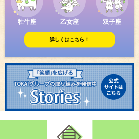
牡牛座
乙女座
双子座
詳しくはこちら！