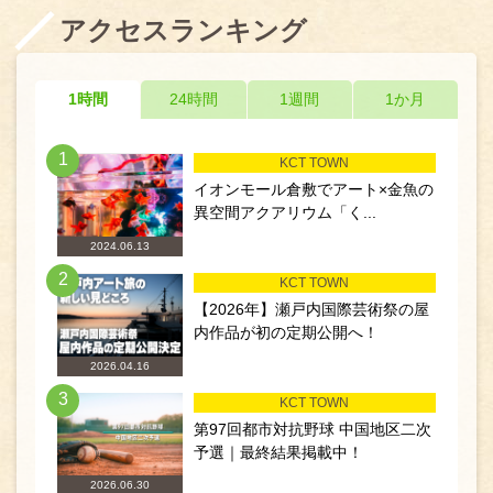
アクセスランキング
1時間
24時間
1週間
1か月
1
KCT TOWN
イオンモール倉敷でアート×金魚の
異空間アクアリウム「く...
2024.06.13
2
KCT TOWN
【2026年】瀬戸内国際芸術祭の屋
内作品が初の定期公開へ！
2026.04.16
3
KCT TOWN
第97回都市対抗野球 中国地区二次
予選｜最終結果掲載中！
2026.06.30