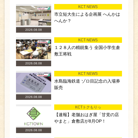
KCT NEWS
市立短大生による企画展 へんかは
へんか？
2026.08.08
KCT NEWS
１２８人の精鋭集う 全国小学生倉
敷王将戦
2026.08.08
KCT NEWS
水島臨海鉄道 ゾロ目記念の入場券
販売
2026.08.08
KCTトクもりっ
【速報】老舗おはぎ屋「甘党の店
やまと」倉敷店が8月OP！
2026.08.08