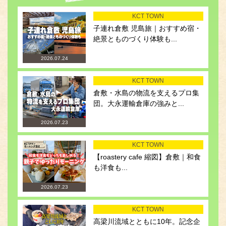
KCT TOWN
子連れ倉敷 児島旅｜おすすめ宿・
絶景とものづくり体験も...
2026.07.24
KCT TOWN
倉敷・水島の物流を支えるプロ集
団。大永運輸倉庫の強みと...
2026.07.23
KCT TOWN
【roastery cafe 縮図】倉敷｜和食
も洋食も...
2026.07.23
KCT TOWN
高梁川流域とともに10年。記念企