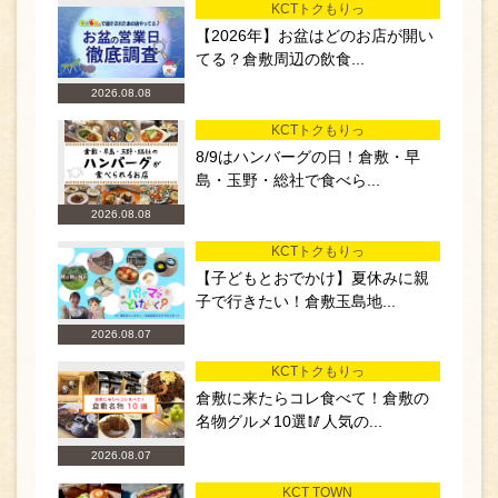
KCTトクもりっ
【2026年】お盆はどのお店が開い
てる？倉敷周辺の飲食...
2026.08.08
KCTトクもりっ
8/9はハンバーグの日！倉敷・早
島・玉野・総社で食べら...
2026.08.08
KCTトクもりっ
【子どもとおでかけ】夏休みに親
子で行きたい！倉敷玉島地...
2026.08.07
KCTトクもりっ
倉敷に来たらコレ食べて！倉敷の
名物グルメ10選🥢人気の...
2026.08.07
KCT TOWN