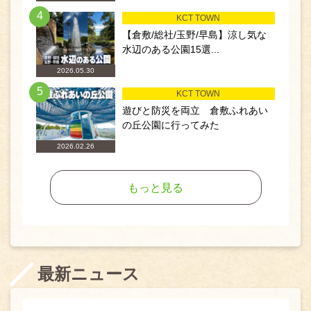
4
KCT TOWN
【倉敷/総社/玉野/早島】涼し気な
水辺のある公園15選...
2026.05.30
5
KCT TOWN
遊びと防災を両立 倉敷ふれあい
の丘公園に行ってみた
2026.02.26
もっと見る
最新ニュース