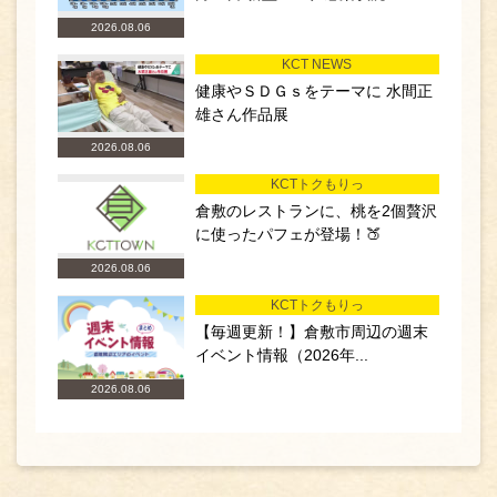
2026.08.06
KCT NEWS
健康やＳＤＧｓをテーマに 水間正
雄さん作品展
2026.08.06
KCTトクもりっ
倉敷のレストランに、桃を2個贅沢
に使ったパフェが登場！🍑
2026.08.06
KCTトクもりっ
【毎週更新！】倉敷市周辺の週末
イベント情報（2026年...
2026.08.06