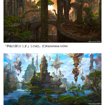
『早暁の芽(そうぎょうのめ)』(C)Kazumasa Uchio