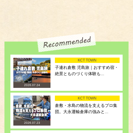
KCT TOWN
子連れ倉敷 児島旅｜おすすめ宿・
絶景とものづくり体験も...
2026.07.24
KCT TOWN
倉敷・水島の物流を支えるプロ集
団。大永運輸倉庫の強みと...
2026.07.23