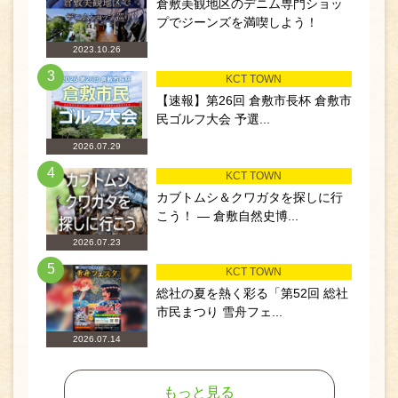
倉敷美観地区のデニム専門ショッ
プでジーンズを満喫しよう！
2023.10.26
3
KCT TOWN
【速報】第26回 倉敷市長杯 倉敷市
民ゴルフ大会 予選...
2026.07.29
4
KCT TOWN
カブトムシ＆クワガタを探しに行
こう！ ― 倉敷自然史博...
2026.07.23
5
KCT TOWN
総社の夏を熱く彩る「第52回 総社
市民まつり 雪舟フェ...
2026.07.14
もっと見る