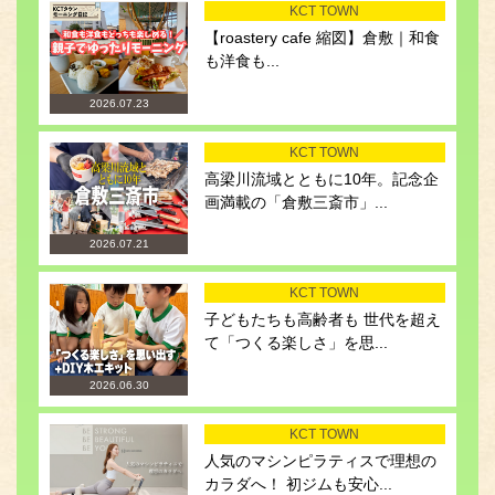
KCT TOWN
【roastery cafe 縮図】倉敷｜和食
も洋食も...
2026.07.23
KCT TOWN
高梁川流域とともに10年。記念企
画満載の「倉敷三斎市」...
2026.07.21
KCT TOWN
子どもたちも高齢者も 世代を超え
て「つくる楽しさ」を思...
2026.06.30
KCT TOWN
人気のマシンピラティスで理想の
カラダへ！ 初ジムも安心...