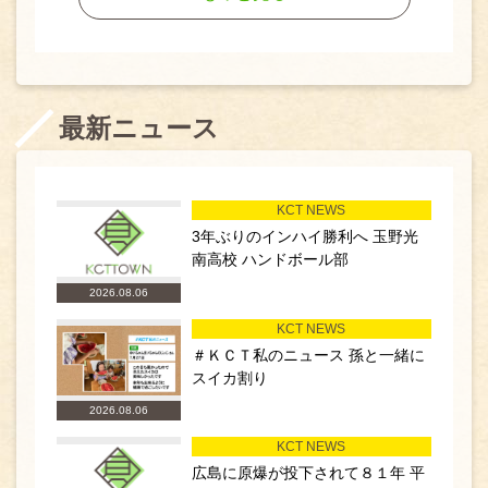
最新ニュース
KCT NEWS
3年ぶりのインハイ勝利へ 玉野光
南高校 ハンドボール部
2026.08.06
KCT NEWS
＃ＫＣＴ私のニュース 孫と一緒に
スイカ割り
2026.08.06
KCT NEWS
広島に原爆が投下されて８１年 平