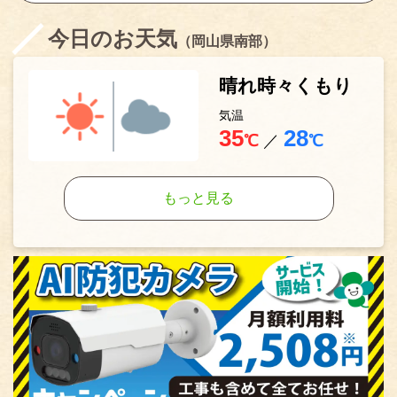
今日のお天気
（岡山県南部）
晴れ時々くもり
気温
35
28
℃
／
℃
もっと見る