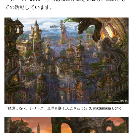
ての活動しています。
『綺譚しるべ』シリーズ『真呼喜憂(しんこきゅう)』(C)Kazumasa Uchio