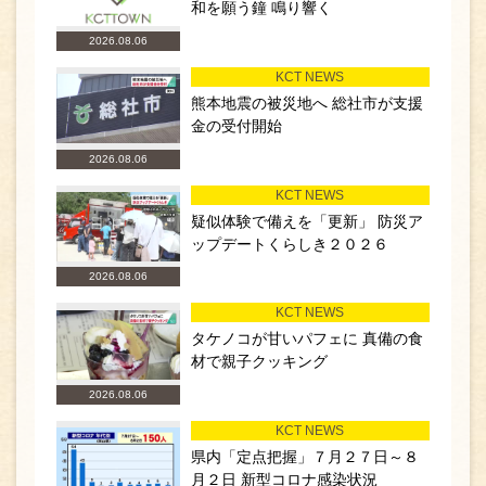
和を願う鐘 鳴り響く
2026.08.06
KCT NEWS
熊本地震の被災地へ 総社市が支援
金の受付開始
2026.08.06
KCT NEWS
疑似体験で備えを「更新」 防災ア
ップデートくらしき２０２６
2026.08.06
KCT NEWS
タケノコが甘いパフェに 真備の食
材で親子クッキング
2026.08.06
KCT NEWS
県内「定点把握」７月２７日～８
月２日 新型コロナ感染状況