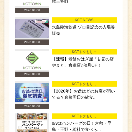
敷王将戦
2026.08.08
KCT NEWS
水島臨海鉄道 ゾロ目記念の入場券
販売
2026.08.08
KCTトクもりっ
【速報】老舗おはぎ屋「甘党の店
やまと」倉敷店が8月OP！
2026.08.08
KCTトクもりっ
【2026年】お盆はどのお店が開い
てる？倉敷周辺の飲食...
2026.08.08
KCTトクもりっ
8/9はハンバーグの日！倉敷・早
島・玉野・総社で食べら...