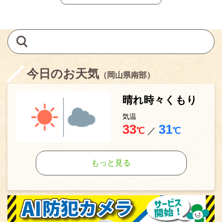
今日のお天気
（岡山県南部）
晴れ時々くもり
気温
33
31
℃
／
℃
もっと見る