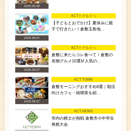
2026.08.08
KCTトクもりっ
【子どもとおでかけ】夏休みに親
子で行きたい！倉敷玉島地...
2026.08.07
KCTトクもりっ
倉敷に来たらコレ食べて！倉敷の
名物グルメ10選🥢人気の...
2026.08.07
KCT TOWN
倉敷モーニングおすすめ8選｜朝活
向けカフェ・純喫茶を紹...
2026.08.07
KCT NEWS
市内の棋士が熱戦 倉敷市小中学生
将棋大会