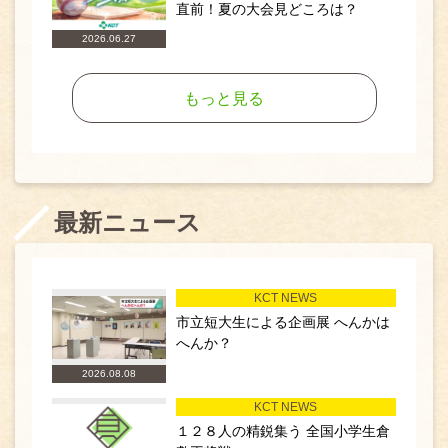
直前！夏の大会見どころは？
2026.06.27
もっと見る
最新ニュース
KCT NEWS
市立短大生による企画展 へんかは
へんか？
2026.08.08
KCT NEWS
１２８人の精鋭集う 全国小学生倉