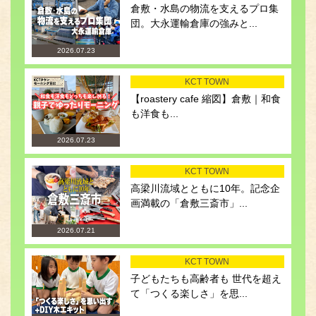
倉敷・水島の物流を支えるプロ集
団。大永運輸倉庫の強みと...
2026.07.23
KCT TOWN
【roastery cafe 縮図】倉敷｜和食
も洋食も...
2026.07.23
KCT TOWN
高梁川流域とともに10年。記念企
画満載の「倉敷三斎市」...
2026.07.21
KCT TOWN
子どもたちも高齢者も 世代を超え
て「つくる楽しさ」を思...