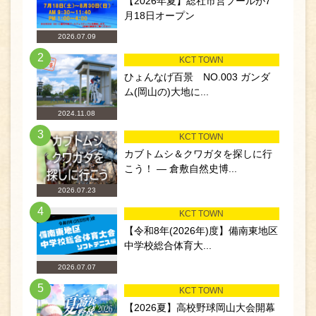
【2026年夏】総社市営プールが7
月18日オープン
2026.07.09
2
KCT TOWN
ひょんなげ百景 NO.003 ガンダ
ム(岡山の)大地に...
2024.11.08
3
KCT TOWN
カブトムシ＆クワガタを探しに行
こう！ ― 倉敷自然史博...
2026.07.23
4
KCT TOWN
【令和8年(2026年)度】備南東地区
中学校総合体育大...
2026.07.07
5
KCT TOWN
【2026夏】高校野球岡山大会開幕