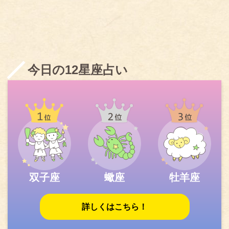
今日の12星座占い
双子座
蠍座
牡羊座
詳しくはこちら！