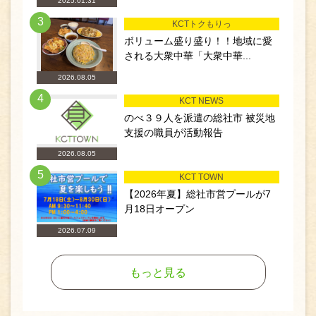
2025.01.31
3
KCTトクもりっ
ボリューム盛り盛り！！地域に愛
される大衆中華「大衆中華...
2026.08.05
4
KCT NEWS
のべ３９人を派遣の総社市 被災地
支援の職員が活動報告
2026.08.05
5
KCT TOWN
【2026年夏】総社市営プールが7
月18日オープン
2026.07.09
もっと見る