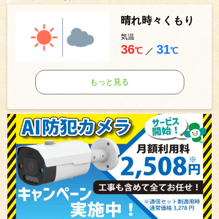
晴れ時々くもり
気温
36
31
℃
／
℃
もっと見る