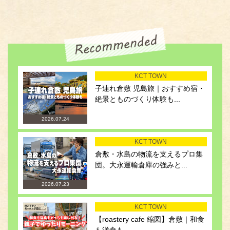
KCT TOWN
子連れ倉敷 児島旅｜おすすめ宿・
絶景とものづくり体験も...
2026.07.24
KCT TOWN
倉敷・水島の物流を支えるプロ集
団。大永運輸倉庫の強みと...
2026.07.23
KCT TOWN
【roastery cafe 縮図】倉敷｜和食