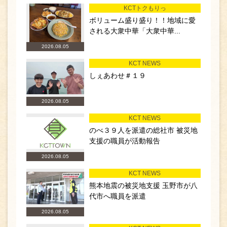
KCTトクもりっ
ボリューム盛り盛り！！地域に愛
される大衆中華「大衆中華...
2026.08.05
KCT NEWS
しぇあわせ＃１９
2026.08.05
KCT NEWS
のべ３９人を派遣の総社市 被災地
支援の職員が活動報告
2026.08.05
KCT NEWS
熊本地震の被災地支援 玉野市が八
代市へ職員を派遣
2026.08.05