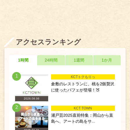
アクセスランキング
1時間
24時間
1週間
1か月
1
KCTトクもりっ
倉敷のレストランに、桃を2個贅沢
に使ったパフェが登場！🍑
2026.08.06
2
KCT TOWN
瀬戸芸2025直前特集：岡山から直
島へ、アートの島をサ...