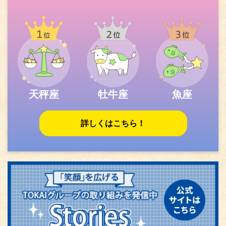
天秤座
牡牛座
魚座
詳しくはこちら！