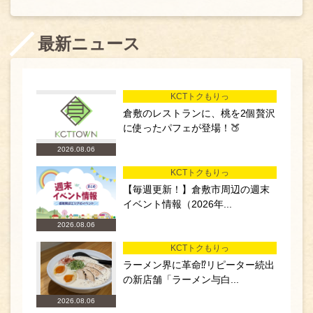
最新ニュース
KCTトクもりっ
倉敷のレストランに、桃を2個贅沢
に使ったパフェが登場！🍑
2026.08.06
KCTトクもりっ
【毎週更新！】倉敷市周辺の週末
イベント情報（2026年...
2026.08.06
KCTトクもりっ
ラーメン界に革命⁉リピーター続出
の新店舗「ラーメン与白...
2026.08.06