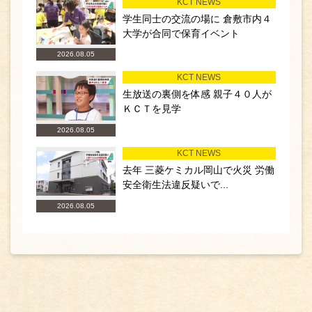
KCT NEWS
学生同士の交流の場に 倉敷市内４
大学が合同で保育イベント
2026.08.05
KCT NEWS
生放送の裏側を体感 親子４０人が
ＫＣＴを見学
2026.08.05
KCT NEWS
去年 三菱ケミカル岡山で火災 労働
安全衛生法違反疑いで...
2026.08.05