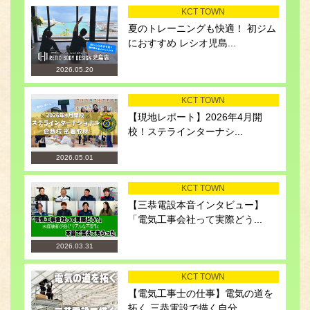
KCT TOWN
夏のトレーニングも快適！ 初ジム
におすすめ レシオ児島...
2026.05.20
KCT TOWN
【現地レポート】2026年4月開
校！ステラインターナシ...
2026.05.01
KCT TOWN
【三恭電設本音インタビュー】
「電気工事会社って実際どう...
2026.03.31
KCT TOWN
【電気工事士の仕事】電気の道を
拓く 三恭電設で描く自分...