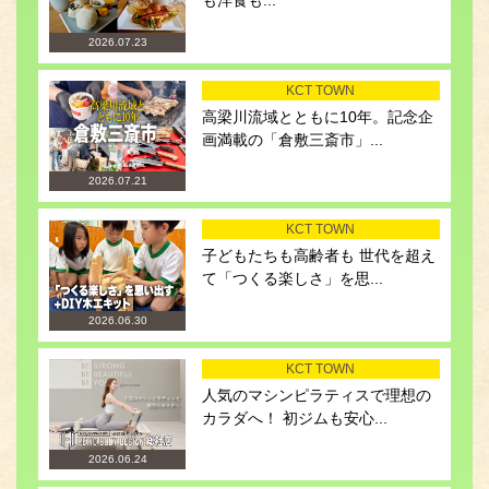
も洋食も...
2026.07.23
KCT TOWN
高梁川流域とともに10年。記念企
画満載の「倉敷三斎市」...
2026.07.21
KCT TOWN
子どもたちも高齢者も 世代を超え
て「つくる楽しさ」を思...
2026.06.30
KCT TOWN
人気のマシンピラティスで理想の
カラダへ！ 初ジムも安心...
2026.06.24