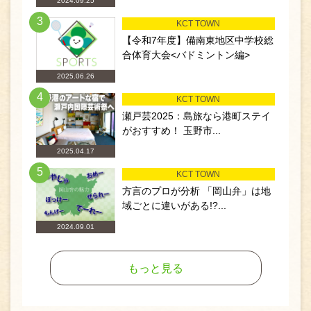
2024.09.25
3
KCT TOWN
【令和7年度】備南東地区中学校総
合体育大会<バドミントン編>
2025.06.26
4
KCT TOWN
瀬戸芸2025：島旅なら港町ステイ
がおすすめ！ 玉野市...
2025.04.17
5
KCT TOWN
方言のプロが分析 「岡山弁」は地
域ごとに違いがある!?...
2024.09.01
もっと見る