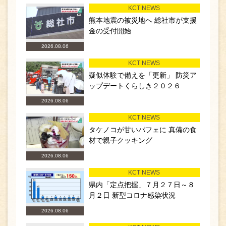
KCT NEWS
熊本地震の被災地へ 総社市が支援
金の受付開始
2026.08.06
KCT NEWS
疑似体験で備えを「更新」 防災ア
ップデートくらしき２０２６
2026.08.06
KCT NEWS
タケノコが甘いパフェに 真備の食
材で親子クッキング
2026.08.06
KCT NEWS
県内「定点把握」７月２７日～８
月２日 新型コロナ感染状況
2026.08.06