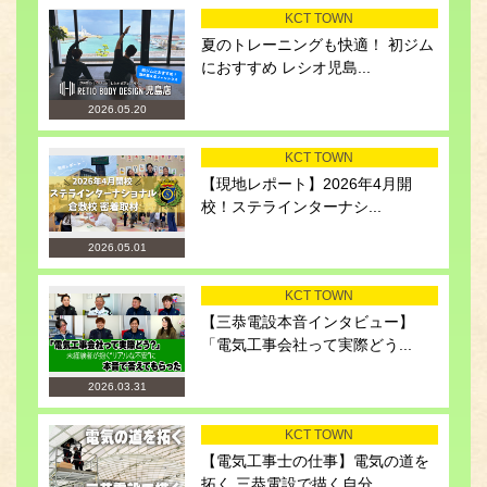
KCT TOWN
夏のトレーニングも快適！ 初ジム
におすすめ レシオ児島...
2026.05.20
KCT TOWN
【現地レポート】2026年4月開
校！ステラインターナシ...
2026.05.01
KCT TOWN
【三恭電設本音インタビュー】
「電気工事会社って実際どう...
2026.03.31
KCT TOWN
【電気工事士の仕事】電気の道を
拓く 三恭電設で描く自分...