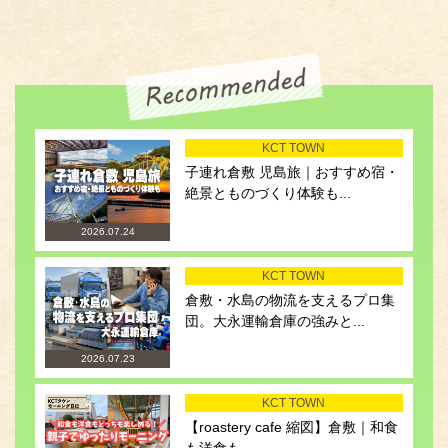
KCT TOWN
子連れ倉敷 児島旅｜おすすめ宿・
絶景とものづくり体験も...
2026.07.24
KCT TOWN
倉敷・水島の物流を支えるプロ集
団。大永運輸倉庫の強みと...
2026.07.23
KCT TOWN
【roastery cafe 縮図】倉敷｜和食