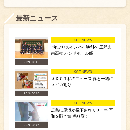
最新ニュース
KCT NEWS
3年ぶりのインハイ勝利へ 玉野光
南高校 ハンドボール部
2026.08.06
KCT NEWS
＃ＫＣＴ私のニュース 孫と一緒に
スイカ割り
2026.08.06
KCT NEWS
広島に原爆が投下されて８１年 平
和を願う鐘 鳴り響く
2026.08.06