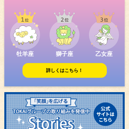
牡羊座
獅子座
乙女座
詳しくはこちら！