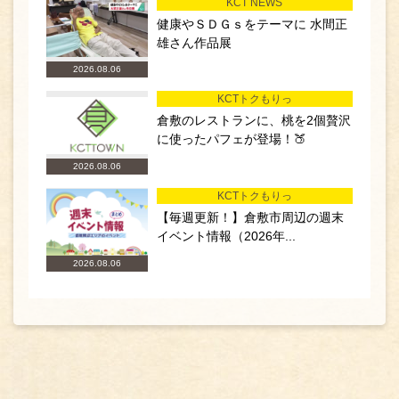
KCT NEWS
健康やＳＤＧｓをテーマに 水間正
雄さん作品展
2026.08.06
KCTトクもりっ
倉敷のレストランに、桃を2個贅沢
に使ったパフェが登場！🍑
2026.08.06
KCTトクもりっ
【毎週更新！】倉敷市周辺の週末
イベント情報（2026年...
2026.08.06