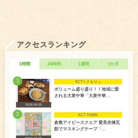
アクセスランキング
1時間
24時間
1週間
1か月
1
KCTトクもりっ
ボリューム盛り盛り！！地域に愛
される大衆中華「大衆中華...
2026.08.05
2
KCT TOWN
倉敷アイビースクエア 愛美赤煉瓦
館でマスキングテープ「...