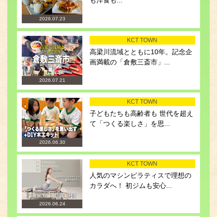
も洋食も...
2026.07.23
KCT TOWN
高梁川流域とともに10年。記念企
画満載の「倉敷三斎市」...
2026.07.21
KCT TOWN
子どもたちも高齢者も 世代を超え
て「つくる楽しさ」を思...
2026.06.30
KCT TOWN
人気のマシンピラティスで理想の
カラダへ！ 初ジムも安心...
2026.06.24