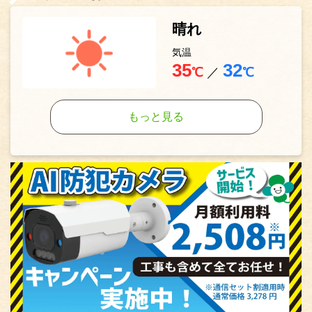
晴れ
気温
35
32
℃
／
℃
もっと見る