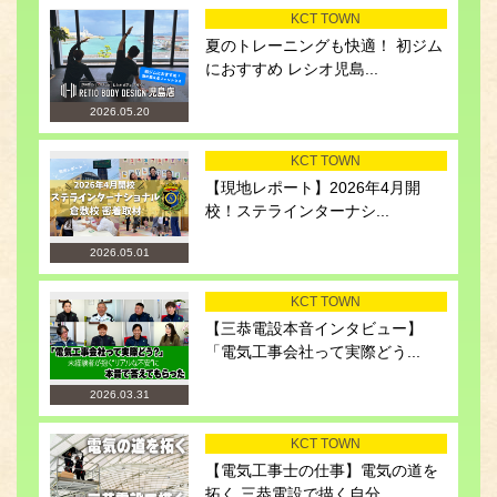
KCT TOWN
夏のトレーニングも快適！ 初ジム
におすすめ レシオ児島...
2026.05.20
KCT TOWN
【現地レポート】2026年4月開
校！ステラインターナシ...
2026.05.01
KCT TOWN
【三恭電設本音インタビュー】
「電気工事会社って実際どう...
2026.03.31
KCT TOWN
【電気工事士の仕事】電気の道を
拓く 三恭電設で描く自分...