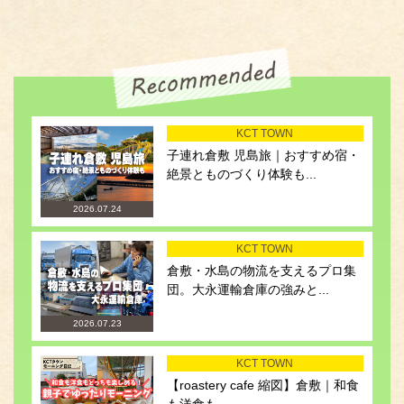
KCT TOWN
子連れ倉敷 児島旅｜おすすめ宿・
絶景とものづくり体験も...
2026.07.24
KCT TOWN
倉敷・水島の物流を支えるプロ集
団。大永運輸倉庫の強みと...
2026.07.23
KCT TOWN
【roastery cafe 縮図】倉敷｜和食