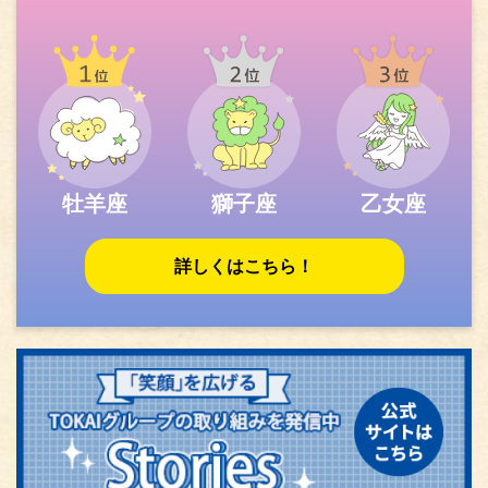
牡羊座
獅子座
乙女座
詳しくはこちら！