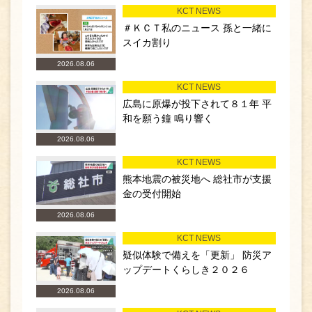
KCT NEWS
＃ＫＣＴ私のニュース 孫と一緒に
スイカ割り
2026.08.06
KCT NEWS
広島に原爆が投下されて８１年 平
和を願う鐘 鳴り響く
2026.08.06
KCT NEWS
熊本地震の被災地へ 総社市が支援
金の受付開始
2026.08.06
KCT NEWS
疑似体験で備えを「更新」 防災ア
ップデートくらしき２０２６
2026.08.06