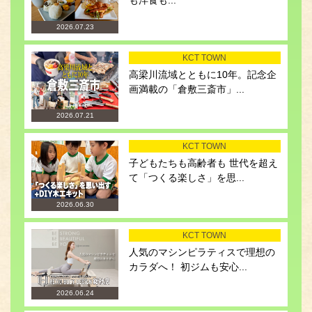
も洋食も...
2026.07.23
KCT TOWN
高梁川流域とともに10年。記念企
画満載の「倉敷三斎市」...
2026.07.21
KCT TOWN
子どもたちも高齢者も 世代を超え
て「つくる楽しさ」を思...
2026.06.30
KCT TOWN
人気のマシンピラティスで理想の
カラダへ！ 初ジムも安心...
2026.06.24