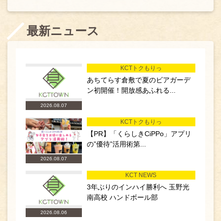
最新ニュース
KCTトクもりっ
あちてらす倉敷で夏のビアガーデ
ン初開催！開放感あふれる...
2026.08.07
KCTトクもりっ
【PR】「くらしきCiPPo」アプリ
の”優待”活用術第...
2026.08.07
KCT NEWS
3年ぶりのインハイ勝利へ 玉野光
南高校 ハンドボール部
2026.08.06