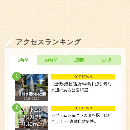
アクセスランキング
1時間
24時間
1週間
1か月
1
KCT TOWN
【倉敷/総社/玉野/早島】涼し気な
水辺のある公園15選...
2026.05.30
2
KCT TOWN
カブトムシ＆クワガタを探しに行
こう！ ― 倉敷自然史博...