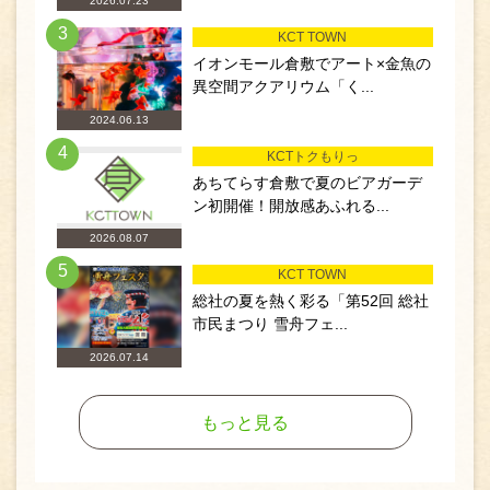
2026.07.23
3
KCT TOWN
イオンモール倉敷でアート×金魚の
異空間アクアリウム「く...
2024.06.13
4
KCTトクもりっ
あちてらす倉敷で夏のビアガーデ
ン初開催！開放感あふれる...
2026.08.07
5
KCT TOWN
総社の夏を熱く彩る「第52回 総社
市民まつり 雪舟フェ...
2026.07.14
もっと見る