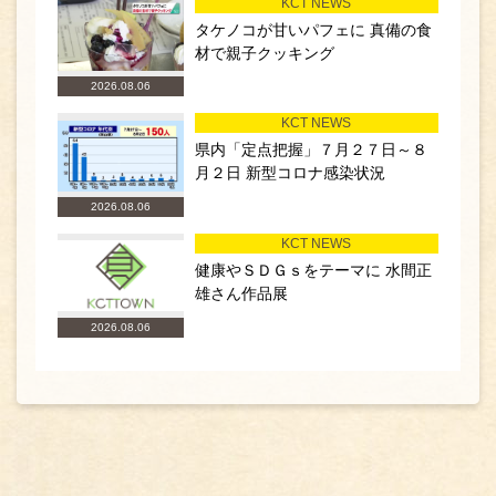
KCT NEWS
タケノコが甘いパフェに 真備の食
材で親子クッキング
2026.08.06
KCT NEWS
県内「定点把握」７月２７日～８
月２日 新型コロナ感染状況
2026.08.06
KCT NEWS
健康やＳＤＧｓをテーマに 水間正
雄さん作品展
2026.08.06