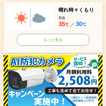
晴れ時々くもり
気温
35
30
℃
／
℃
もっと見る