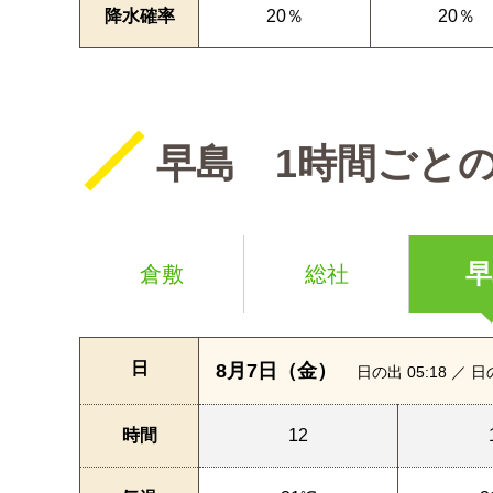
降水確率
20％
20％
早島 1時間ごと
早
倉敷
総社
日
8月7日（金）
日の出 05:18 ／ 日
時間
12