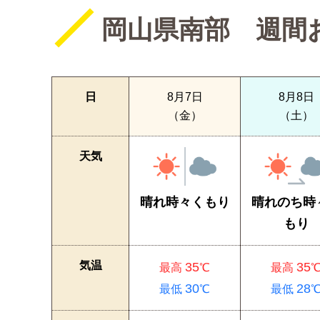
岡山県南部 週間
日
8月7日
8月8日
（金）
（土）
天気
晴れ時々くもり
晴れのち時
もり
気温
35
35
最高
℃
最高
30
28
最低
℃
最低