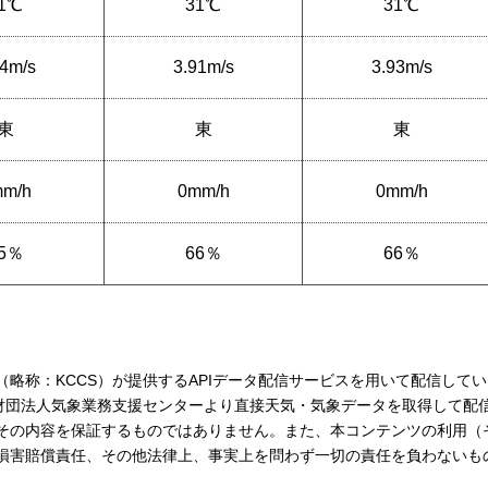
1℃
31℃
31℃
14m/s
3.91m/s
3.93m/s
東
東
東
m/h
0mm/h
0mm/h
5％
66％
66％
略称：KCCS）が提供するAPIデータ配信サービスを用いて配信して
般財団法人気象業務支援センターより直接天気・気象データを取得して配
その内容を保証するものではありません。また、本コンテンツの利用（
損害賠償責任、その他法律上、事実上を問わず一切の責任を負わないも