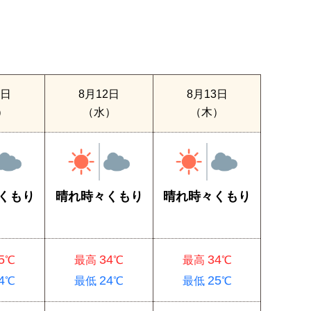
1日
8月12日
8月13日
）
（水）
（木）
くもり
晴れ時々くもり
晴れ時々くもり
5
34
34
℃
最高
℃
最高
℃
4
24
25
℃
最低
℃
最低
℃