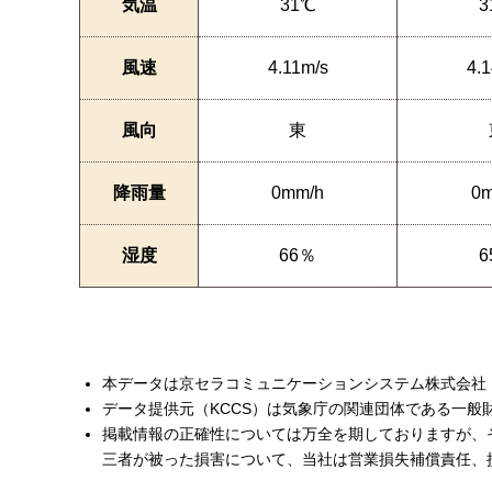
気温
31℃
3
風速
4.11m/s
4.
風向
東
降雨量
0mm/h
0m
湿度
66％
6
本データは京セラコミュニケーションシステム株式会社（
データ提供元（KCCS）は気象庁の関連団体である一
掲載情報の正確性については万全を期しておりますが、
三者が被った損害について、当社は営業損失補償責任、