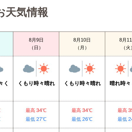
お天気情報
8月9日
8月10日
8月1
（日）
（月）
（火
々く
くもり時々晴れ
くもり時々晴れ
晴れ時々
34
34
3
℃
最高
℃
最高
℃
最高
27
26
2
℃
最低
℃
最低
℃
最低