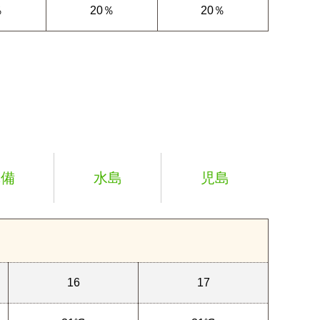
％
20％
20％
真備
水島
児島
16
17