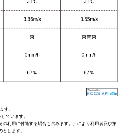
31℃
31℃
3.86m/s
3.55m/s
東
東南東
0mm/h
0mm/h
67％
67％
います。
信しています。
その利用に付随する場合も含みます。）により利用者及び第
のとします。