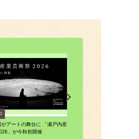
0
2026.07.29
場がアートの舞台に 「瀬戸内産
「くらしき三ツ星フェア」開催
026」が今秋初開催
玉島・児島の“逸品”が岡山高島