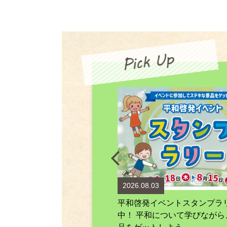
.04
2026.08.03
グルメわーるど総社 スタンプラ
平和啓発イベントスタンプラ
26」開催中！市内54店舗を巡って
中！ 平和について学びながら